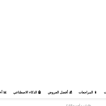
السوق
🤖 الذكاء الاصطناعي
💰 أفضل العروض
📱 المراجعات

أجهزة GAB
علامات