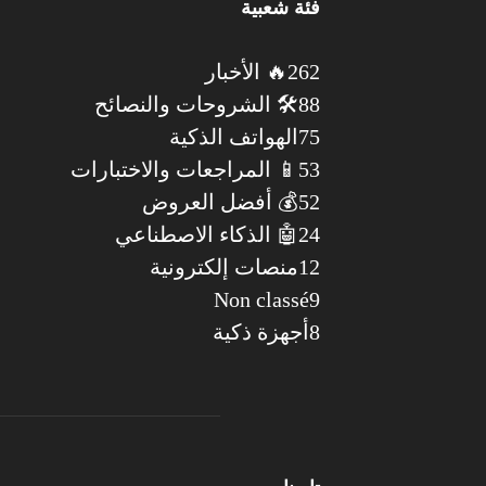
فئة شعبية
262
🔥 الأخبار
88
🛠️ الشروحات والنصائح
75
الهواتف الذكية
53
📱 المراجعات والاختبارات
52
💰 أفضل العروض
24
🤖 الذكاء الاصطناعي
12
منصات إلكترونية
Non classé
9
8
أجهزة ذكية