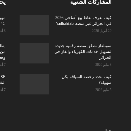
المشاركات الشعبية
يخت
كيف تعرف نقاط بيع أضاحي 2026
في الجزائر عبر منصة adhahi.dz؟
4G.. انترنت أكثر وسعر أفضل
29 أبريل 2026
8 أغسطس 2026
سونلغاز تطلق منصة رقمية جديدة
إطلا
لتسهيل خدمات الكهرباء والغاز في
الجزائر
وOnePlus وRealme.....
3 مايو 2026
7 أغسطس 2026
كيف تجدد رخصة السياقة بكل
سهولة؟
التق
5 مايو 2026
7 أغسطس 2026