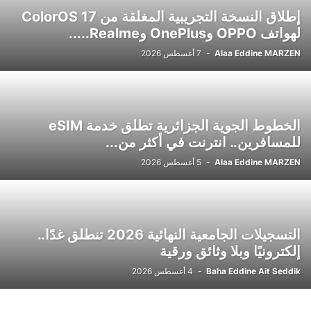
إطلاق النسخة التجريبية المغلقة من ColorOS 17
لهواتف OPPO وOnePlus وRealme.....
Alaa Eddine MARZEN
-
7 أغسطس 2026
الخطوط الجوية الجزائرية تطلق خدمة eSIM
للمسافرين.. انترنت في أكثر من...
Alaa Eddine MARZEN
-
5 أغسطس 2026
التسجيلات الجامعية النهائية 2026 تنطلق غدًا..
إلكترونيًا وبلا وثائق ورقية
Baha Eddine Ait Seddik
-
4 أغسطس 2026