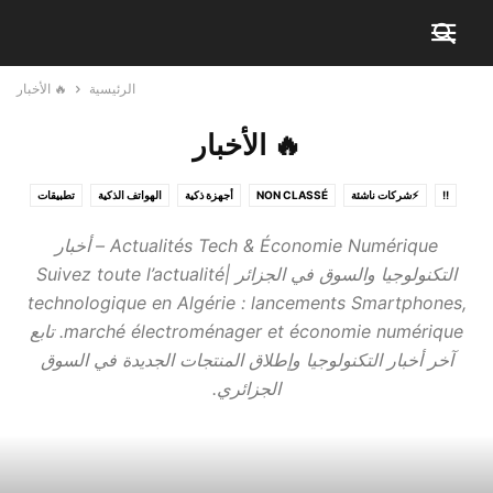
الرئيسية
🔥 الأخبار
🔥 الأخبار
!!
⚡شركات ناشئة
NON CLASSÉ
أجهزة ذكية
الهواتف الذكية
تطبيقات
منصات إلكترونية
💰 أفضل العروض
📱 المراجعات والاختبارات
🔥 الأخبار
Actualités Tech & Économie Numérique – أخبار
🛠️ الشروحات والنصائح
🤖 الذكاء الاصطناعي
التكنولوجيا والسوق في الجزائر |Suivez toute l’actualité
technologique en Algérie : lancements Smartphones,
marché électroménager et économie numérique. تابع
آخر أخبار التكنولوجيا وإطلاق المنتجات الجديدة في السوق
الجزائري.