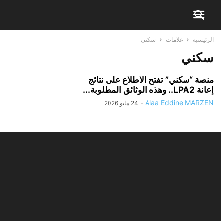
الرئيسية
علامات
سكني
سكني
منصة “سكني” تفتح الاطلاع على نتائج
إعانة LPA2.. وهذه الوثائق المطلوبة...
-
Alaa Eddine MARZEN
24 مايو 2026