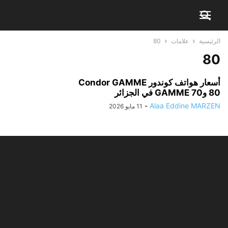
الرئيسية
علامات
80
80
أسعار هواتف كوندور Condor GAMME
80 وGAMME 70 في الجزائر
-
Alaa Eddine MARZEN
11 مايو 2026