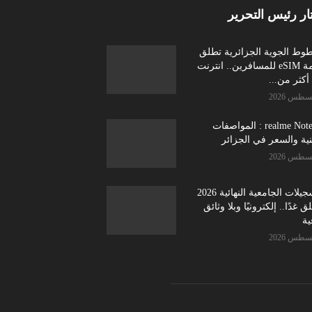
ار رئيس التحرير
طوط الجوية الجزائرية تطلق
خدمة eSIM للمسافرين.. انترنت
كثر من...
realme Note 70 : المواصفات
نية والسعر في الجزائر
التسجيلات الجامعية النهائية 2026
ق غدًا.. إلكترونيًا وبلا وثائق
ية