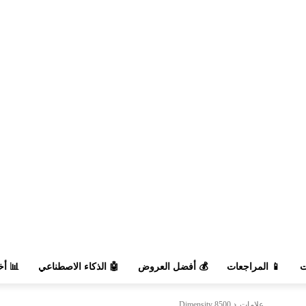
السوق
🤖 الذكاء الاصطناعي
💰 أفضل العروض
📱 المراجعات

Dimensity 8500
علامات