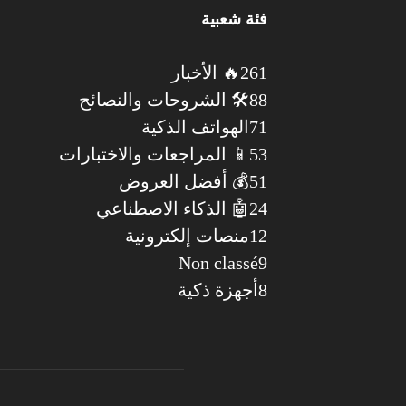
فئة شعبية
261
🔥 الأخبار
88
🛠️ الشروحات والنصائح
71
الهواتف الذكية
53
📱 المراجعات والاختبارات
51
💰 أفضل العروض
24
🤖 الذكاء الاصطناعي
12
منصات إلكترونية
Non classé
9
8
أجهزة ذكية