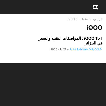
الرئيسية
علامات
IQOO
iQOO
iQOO 15T : المواصفات التقنية والسعر
في الجزائر
-
Alaa Eddine MARZEN
21 مايو 2026