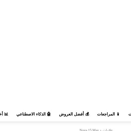
السوق
🤖 الذكاء الاصطناعي
💰 أفضل العروض
📱 المراجعات

Nova 15 Max
علامات