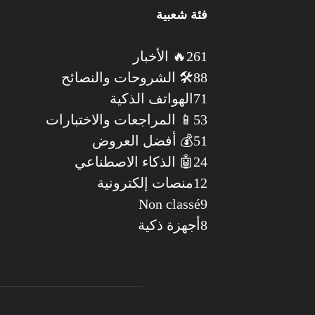
فئة شعبية
261
🔥 الأخبار
88
🛠️ الشروحات والنصائح
71
الهواتف الذكية
53
📱 المراجعات والاختبارات
51
💰 أفضل العروض
24
🤖 الذكاء الاصطناعي
12
منصات إلكترونية
Non classé
9
8
أجهزة ذكية