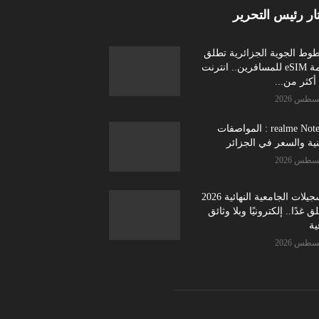
ار رئيس التحرير
طوط الجوية الجزائرية تطلق
خدمة eSIM للمسافرين.. انترنت
كثر من...
realme Note 70 : المواصفات
نية والسعر في الجزائر
التسجيلات الجامعية النهائية 2026
ق غدًا.. إلكترونيًا وبلا وثائق
ية