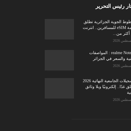
ار رئيس التحرير
طوط الجوية الجزائرية تطلق
خدمة eSIM للمسافرين.. انترنت
كثر من...
realme Note 70 : المواصفات
نية والسعر في الجزائر
التسجيلات الجامعية النهائية 2026
ق غدًا.. إلكترونيًا وبلا وثائق
ية