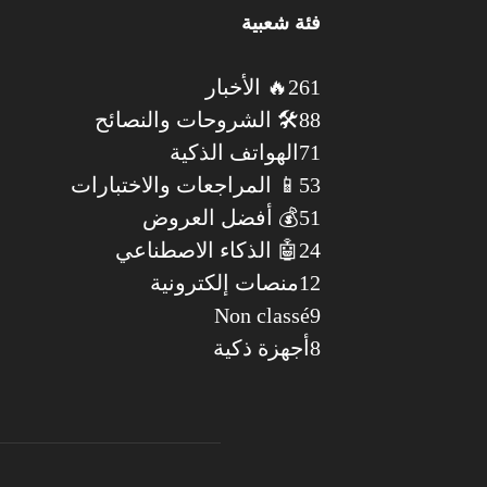
فئة شعبية
261
🔥 الأخبار
88
🛠️ الشروحات والنصائح
71
الهواتف الذكية
53
📱 المراجعات والاختبارات
51
💰 أفضل العروض
24
🤖 الذكاء الاصطناعي
12
منصات إلكترونية
Non classé
9
8
أجهزة ذكية