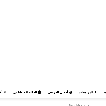
السوق
🤖 الذكاء الاصطناعي
💰 أفضل العروض
📱 المراجعات

Nova 16z
علامات