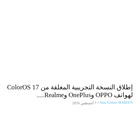
إطلاق النسخة التجريبية المغلقة من ColorOS 17
لهواتف OPPO وOnePlus وRealme.....
من زيارة والي وهران لمصنع vivo في الجزائر
-
Alaa Eddine MARZEN
7 أغسطس 2026