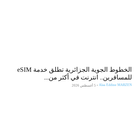
من زيارة والي وهران لمصنع vivo في الجزائر
الخطوط الجوية الجزائرية تطلق خدمة eSIM
للمسافرين.. انترنت في أكثر من...
-
Alaa Eddine MARZEN
5 أغسطس 2026
من زيارة والي وهران لمصنع vivo في الجزائر