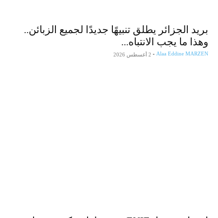
بريد الجزائر يطلق تنبيهًا جديدًا لجميع الزبائن..
وهذا ما يجب الانتباه...
من زيارة والي وهران لمصنع vivo في الجزائر
-
Alaa Eddine MARZEN
2 أغسطس 2026