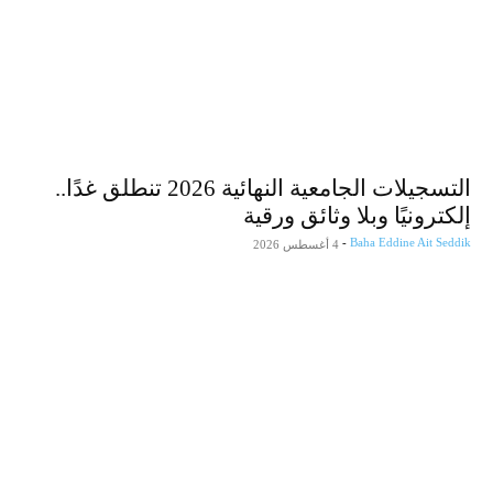
التسجيلات الجامعية النهائية 2026 تنطلق غدًا..
من زيارة والي وهران لمصنع vivo في الجزائر
إلكترونيًا وبلا وثائق ورقية
من زيارة والي وهران لمصنع vivo في الجزائر
-
Baha Eddine Ait Seddik
4 أغسطس 2026