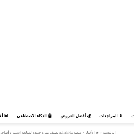
السوق
🤖 الذكاء الاصطناعي
💰 أفضل العروض
📱 المراجعات

منصة adhahi.dz تضيف ميزة جديدة لمتابعة استيراد أضاحي 2026 لحظة بلحظة
🔥 الأخبار
الرئيسية