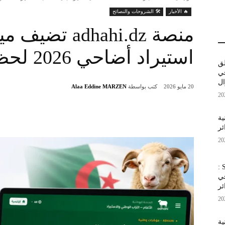
🔥 الأخبار
🛠️ الشروحات والنصائح
منصة adhahi.dz
استيراد أضاحي 2026 لحظة بلحظة
لق
 في
كتب بواسطة
Alaa Eddine MARZEN
20 مايو 2026
قنية
ئر
Samsung Galaxy F70 Pro 5G :
في
ئر
نية