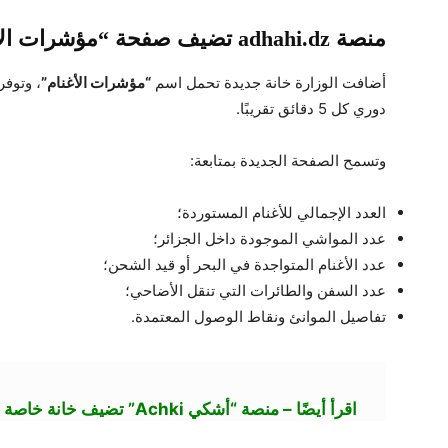
منصة adhahi.dz تضيف صفحة “مؤشرات الأغنام”
أضافت الوزارة خانة جديدة تحمل اسم
“مؤشرات الأغنام”
، وتوفر
دوري كل 5 دقائق تقريبًا.
وتسمح الصفحة الجديدة بمتابعة:
العدد الإجمالي للأغنام المستوردة؛
عدد المواشي الموجودة داخل الجزائر؛
عدد الأغنام المتواجدة في البحر أو قيد الشحن؛
عدد السفن والطائرات التي تنقل الأضاحي؛
تفاصيل الموانئ ونقاط الوصول المعتمدة.
اقرأ أيضًا – منصة “أشكي Achki” تضيف خانة خاصة بمواشي العيد لاستقبال شكاوى المواطنين