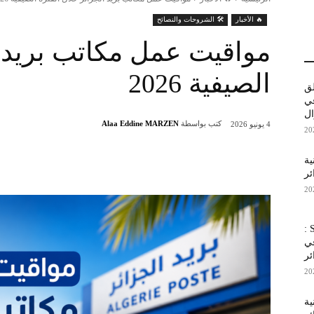
🔥 الأخبار
🛠️ الشروحات والنصائح
مواقيت عمل مكاتب بريد ا
الصيفية 2026
لق
 في
كتب بواسطة
Alaa Eddine MARZEN
4 يونيو 2026
قنية
شارك
ئر
Samsung Galaxy F70 Pro 5G :
في
ئر
نية