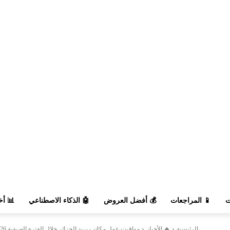
السوق
🤖 الذكاء الاصطناعي
💰 أفضل العروض
📱 المراجعات

مواقيت عمل مكاتب بريد الجزائر خلال الفترة الصيفية 2026
🔥 الأخبار
الرئيسية