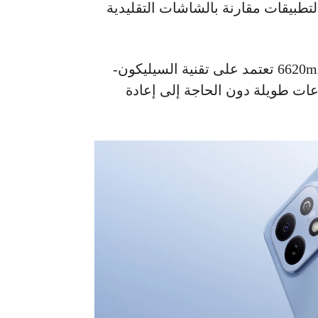
لتطبيقات مقارنة بالشاشات التقليدية
كما زودت هواوي الجهاز ببطارية كبيرة بسعة 6620mAh تعتمد على تقنية السيليكون-
عات طويلة دون الحاجة إلى إعادة