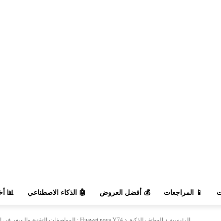
السوق
🤖 الذكاء الاصطناعي
💰 أفضل العروض
📱 المراجعات

Huawei nova Y74 : المواصفات التقنية والسعر في الجزائر
الهواتف الذكية
الرئيسية