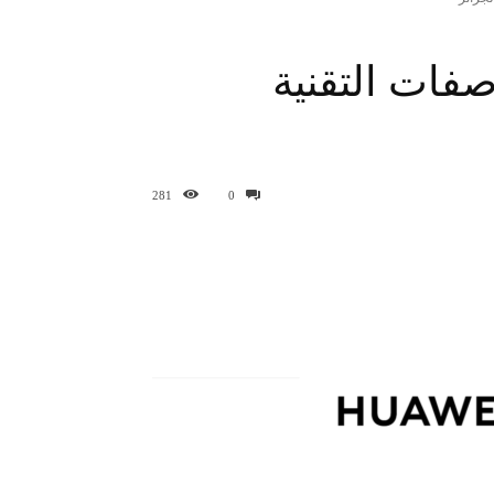
Hu : المواصفات التقنية
281
0