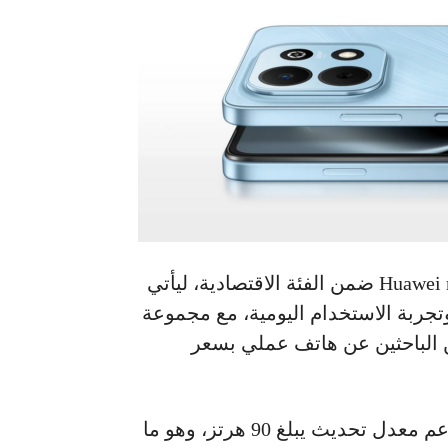
شركة هواوي عن هاتفها الجديد Huawei nova Y74 ضمن الفئة الاقتصادية، ليأتي
جربة الاستخدام اليومية، مع مجموعة
 الباحثين عن هاتف عملي بسعر
ويأتي الهاتف بشاشة LCD بمقاس 6.67 بوصة تدعم معدل تحديث يبلغ 90 هرتز، وهو ما