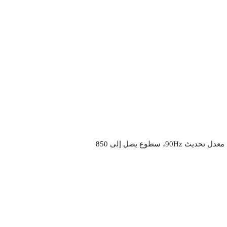
LCD بحجم 6.67 بوصة، بدقة +HD (1604×720 بكسل)، معدل تحديث 90Hz، سطوع يصل إلى 850