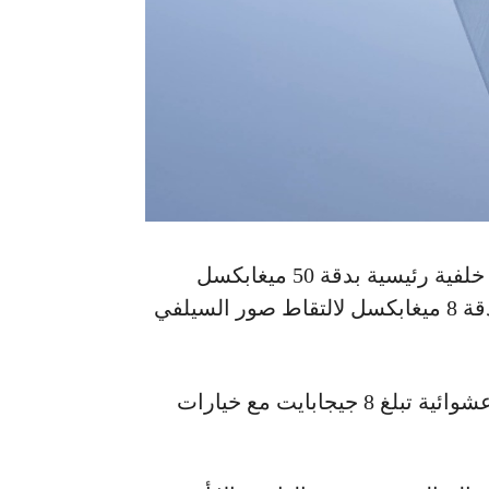
بالإضافة إلى ذلك، يحصل المستخدم على كاميرا خلفية رئيسية بدقة 50 ميغابكسل
بفتحة عدسة f/1.8، بينما تأتي الكاميرا الأمامية بدقة 8 ميغابكسل لالتقاط صور السيلفي
أما على مستوى الذاكرة، فيتوفر الهاتف بذاكرة عشوائية تبلغ 8 جيجابايت مع خيارات