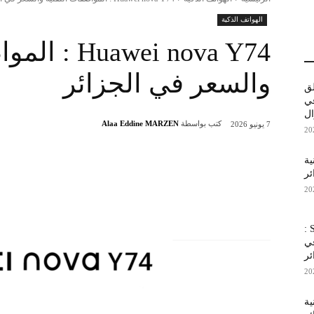
الهواتف الذكية
awei nova Y74
والسعر في الجزائر
لق
 في
كتب بواسطة
Alaa Eddine MARZEN
7 يونيو 2026
قنية
شارك
ئر
Samsung Galaxy F70 Pro 5G :
في
ئر
نية