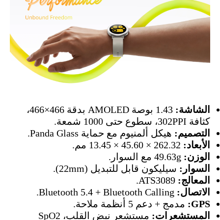
الشاشة:
1.43 بوصة AMOLED بدقة 466×466،
كثافة 302PPI، سطوع حتى 1000 شمعة.
التصميم:
هيكل ألمنيوم مع حماية Panda Glass.
الأبعاد:
262.32 × 45.60 × 13.45 مم.
الوزن:
49.63g مع السوار.
السوار:
سيليكون قابل للتبديل (22mm).
المعالج:
ATS3089.
الاتصال:
Bluetooth 5.4 + Bluetooth Calling.
GPS:
مدمج + دعم 5 أنظمة ملاحة.
المستشعرات:
مستشعر نبض القلب، SpO2