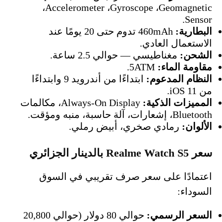
،Accelerometer ،Gyroscope ،Geomagnetic
Sensor.
البطارية:
460mAh تدوم حتى 20 يومًا عند
الاستعمال العادي.
الشحن:
مغناطيسي — حوالي 2.5 ساعة.
مقاومة الماء:
5ATM.
النظام المدعوم:
ابتداءًا من أندرويد 9 وابتداءًا
من iOS 11.
المميزات الذكية:
Always-On Display، مكالمات
Bluetooth، إشعارات، آلة حاسبة، منبه ومؤقت.
الألوان:
رمادي صخري، أبيض رملي.
سعر Realme Watch S5 بالدينار الجزائري
اعتمادًا على سعر صرف تقريبي في السوق
السوداء:
السعر الرسمي:
حوالي 80 دولار (حوالي 20,800