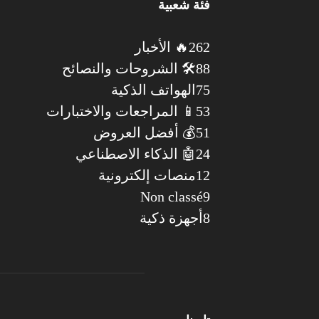
فئة شعبية
262
🔥 الأخبار
88
🛠️ الشروحات والنصائح
75
الهواتف الذكية
53
📱 المراجعات والاختبارات
51
💰 أفضل العروض
24
🤖 الذكاء الاصطناعي
12
منصات إلكترونية
Non classé
9
8
أجهزة ذكية