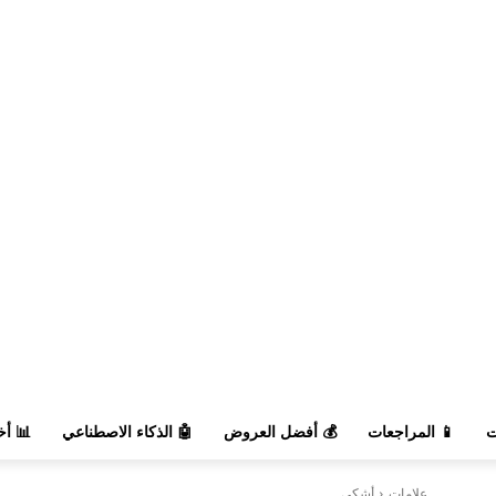
السوق
🤖 الذكاء الاصطناعي
💰 أفضل العروض
📱 المراجعات

أشكي
علامات