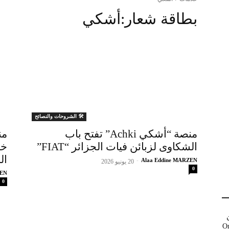
بطاقة شعار:
أشكي
🛠️ الشروحات والنصائح
منصة “أشكي Achki” تفتح باب
الشكاوى لزبائن فيات الجزائر “FIAT”
خا
ال
-
Alaa Eddine MARZEN
20 يونيو 2026
0
ZEN
0
وOnePlus