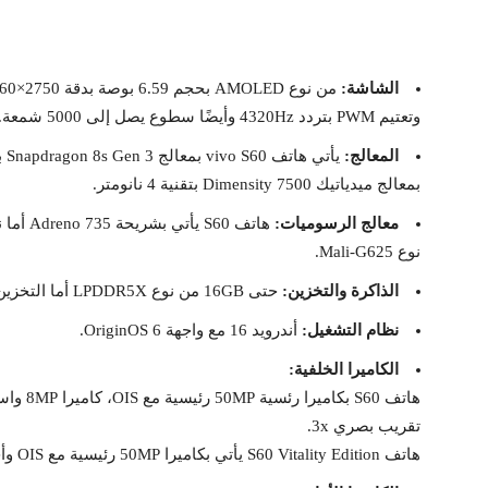
الشاشة:
وتعتيم PWM بتردد 4320Hz وأيضًا سطوع يصل إلى 5000 شمعة.
المعالج:
بمعالج ميدياتيك Dimensity 7500 بتقنية 4 نانومتر.
معالج الرسوميات:
نوع Mali-G625.
الذاكرة والتخزين:
حتى 16GB من نوع LPDDR5X أما التخزين فيصل حتى 512GB.
نظام التشغيل:
أندرويد 16 مع واجهة OriginOS 6.
الكاميرا الخلفية:
تقريب بصري 3x.
هاتف S60 Vitality Edition يأتي بكاميرا 50MP رئيسية مع OIS وأخرى 8MP واسعة.