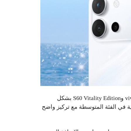
شركة فيفو vivo عن إطلاق هاتفي vivo S60 وS60 Vitality Edition بشكل
 في الفئة المتوسطة مع تركيز واضح