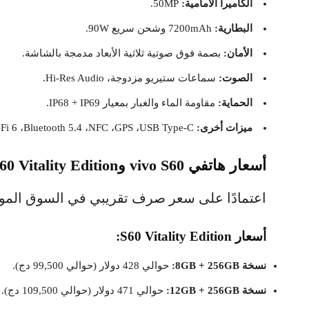
الكاميرا الأمامية:
50MP.
البطارية:
7200mAh وشحن سريع 90W.
الأمان:
بصمة فوق صوتية ثلاثية الأبعاد مدمجة بالشاشة.
الصوت:
سماعات ستيريو مزدوجة، Hi-Res Audio.
الحماية:
مقاومة الماء والغبار بمعيار IP68 + IP69.
ميزات أخرى:
5G ،Wi-Fi 6 ،Bluetooth 5.4 ،NFC ،GPS ،USB Type-C ، منفذ IR للتحكم بالأجهزة.
أسعار هاتفي vivo S60 وS60 Vitality Edition
اعتمادًا على سعر صرف تقريبي في السوق الموا
أسعار S60 Vitality Edition:
نسخة 8GB + 256GB:
حوالي 428 دولار (حوالي 99,500 دج).
نسخة 12GB + 256GB:
حوالي 471 دولار (حوالي 109,500 دج).