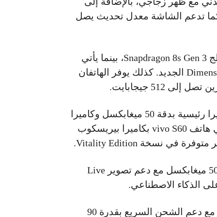
دني مع ظهر زجاجي، بالإضافة إلى
 AMOLED بحجم 6.59 بوصة ودقة 1.5K. كما تدعم الشاشة معدل تحديث يصل
ومن ناحية الأداء، يعتمد هاتف vivo S60 على معالج Snapdragon 8s Gen 3، بينما يأتي
إصدار Vitality Edition بمعالج ميدياتيك Dimensity 7500 الجديد. كذلك يوفر الهاتفان
أما من حيث التصوير، فيشترك الجهازان في كاميرا رئيسية بدقة 50 ميغابكسل وكاميرا
واسعة بدقة 8 ميغابكسل. بالإضافة إلى ذلك، يأتي هاتف vivo S60 بكاميرا بيريسكوب
كما زودت الشركة الهاتفين بكاميرا أمامية بدقة 50 ميغابكسل مع دعم تصوير Live
أما البطارية، فتبلغ سعتها 7200mAh في الهاتفين مع دعم الشحن السريع بقدرة 90