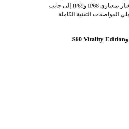
واط. كذلك يأتي الهاتفان بميزة مقاومة الماء والغبار بمعياري IP68 وIP69 إلى جانب
 المواصفات التقنية الكاملة