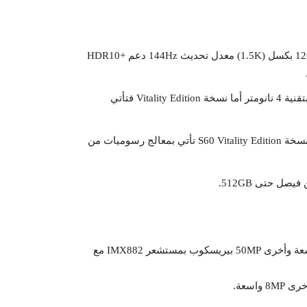
من نوع AMOLED بحجم 6.59 بوصة بدقة 2750×1260 بكسل (1.5K) معدل تحديث 144Hz دعم +HDR10
يأتي هاتف vivo S60 بمعالج Snapdragon 8s Gen 3 بتقنية 4 نانومتر أما نسخة Vitality Edition فتأتي
هاتف S60 يأتي بشريحة Adreno 735 أما نسخة S60 Vitality Edition تأتي بمعالج رسوميات من
هاتف S60 بكاميرا رئسية 50MP رئيسية مع OIS، كاميرا 8MP واسعة وأخرى 50MP بيريسكوب بمستشعر IMX882 مع