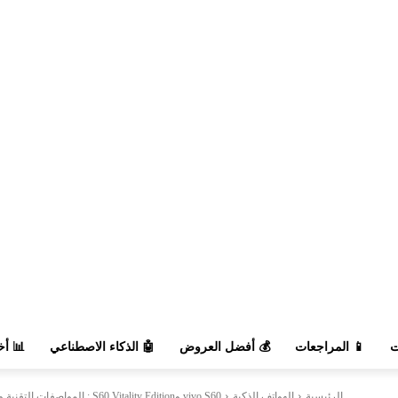
السوق
🤖 الذكاء الاصطناعي
💰 أفضل العروض
📱 المراجعات

vivo S60 وS60 Vitality Edition : المواصفات التقنية والسعر في الجزائر
الهواتف الذكية
الرئيسية