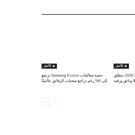
🔥 الأخبار
🔥 الأخبار
التسجيلات الجامعية النهائية 2026 تنطلق
حصة معالجات Samsung Exynos ترتفع
بلا وثائق ورقية
إلى 8% رغم تراجع شحنات الرقائق عالميًا