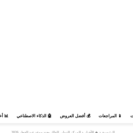
السوق
🤖 الذكاء الاصطناعي
💰 أفضل العروض
📱 المراجعات

المركز الدولي للفلك يحدد موعد عيد الفطر 2026
🔥 الأخبار
الرئيسية