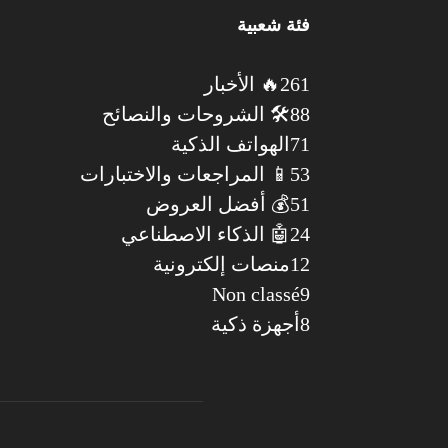
فئة شعبية
261
🔥 الأخبار
88
🛠️ الشروحات والنصائح
71
الهواتف الذكية
53
📱 المراجعات والاختبارات
51
💰 أفضل العروض
24
🤖 الذكاء الاصطناعي
12
منصات إلكترونية
Non classé
9
8
أجهزة ذكية