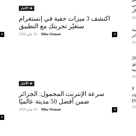
 في
🔥 الأخبار
اكتشف 3 ميزات خفية في إنستغرام
ستغيّر تجربتك مع التطبيق
قنية
Hiba Otmani
-
19 مايو 2026
0
0
ئر
ية النهائية 2026
ئق
ية
🔥 الأخبار
عة Samsung Galaxy A17: لا
سرعة الإنترنت المحمول: الجزائر
ون
ضمن أفضل 50 مدينة عالميًا
اع
Hiba Otmani
-
18 مايو 2026
0
0