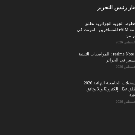
تار رئيس التحرير
طوط الجوية الجزائرية تطلق
خدمة eSIM للمسافرين.. انترنت في
ر من...
realme Note 70 : المواصفات التقنية
سعر في الجزائر
التسجيلات الجامعية النهائية 2026
لق غدًا.. إلكترونيًا وبلا وثائق
ية