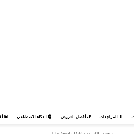
السوق
🤖 الذكاء الاصطناعي
💰 أفضل العروض
📱 المراجعات

مشاركات Hiba Otmani
الكتاب
الرئيسية