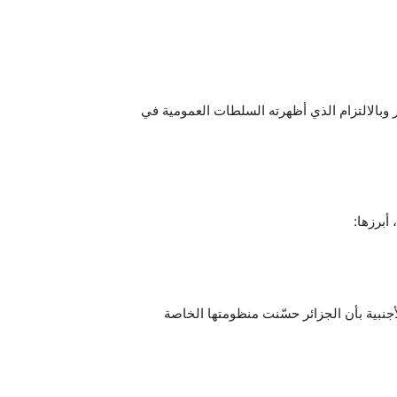
دم الذي حققته الجزائر وبالالتزام الذي أظهرته السلطات العمومية في
أبرزها:
لأجنبية بأن الجزائر حسّنت منظومتها الخاصة