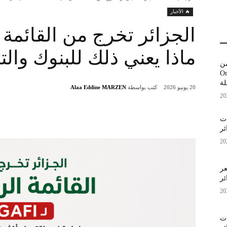
🔥 الأخبار
ماذا يعني ذلك للبنوك والت
من
 وOnePlus
كتب بواسطة
Alaa Eddine MARZEN
20 يونيو 2026
اصفات
ئر
عر
ئر
اصفات