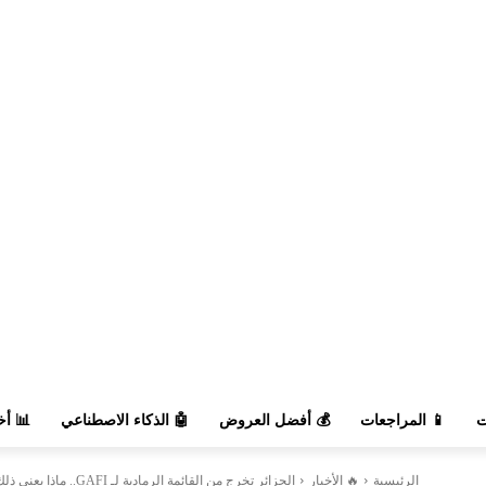
السوق
🤖 الذكاء الاصطناعي
💰 أفضل العروض
📱 المراجعات

الجزائر تخرج من القائمة الرمادية لـ GAFI.. ماذا يعني ذلك للبنوك والتحويلات...
🔥 الأخبار
الرئيسية