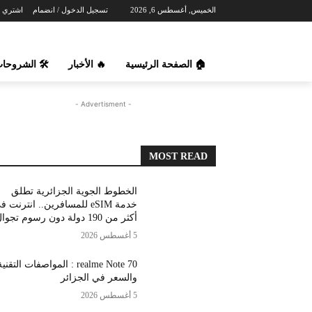
ل مجاني
تسجيل الدخول / انضمام
الخميس, أغسطس 6, 2026
️ الشروحات
🔥 الأخبار
🏠 الصفحة الرئيسية
- Advertisment -
MOST READ
الخطوط الجوية الجزائرية تطلق
مة eSIM للمسافرين.. انترنت في
أكثر من 190 دولة دون رسوم تجوال
5 أغسطس 2026
ealme Note 70 : المواصفات التقنية
والسعر في الجزائر
5 أغسطس 2026