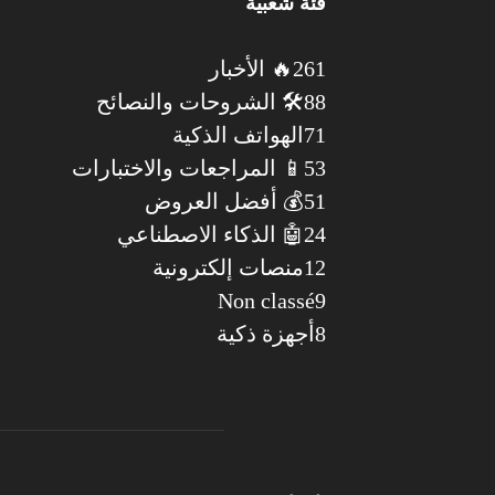
فئة شعبية
261
🔥 الأخبار
88
🛠️ الشروحات والنصائح
71
الهواتف الذكية
53
📱 المراجعات والاختبارات
51
💰 أفضل العروض
24
🤖 الذكاء الاصطناعي
12
منصات إلكترونية
Non classé
9
8
أجهزة ذكية