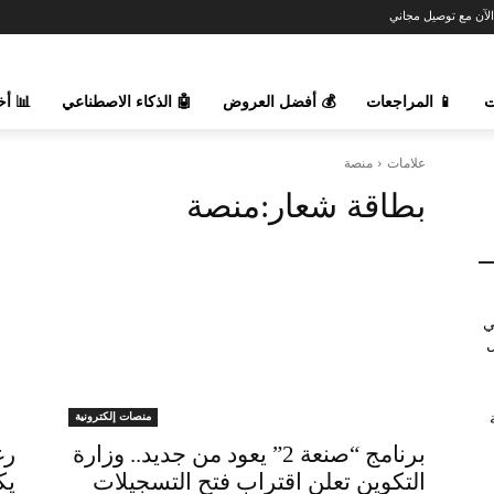
اشتري الآن مع توصي
السوق
🤖 الذكاء الاصطناعي
💰 أفضل العروض
📱 المراجعات

منصة
علامات
منصة
بطاقة شعار:
خد
منصات إلكترونية
r
برنامج “صنعة 2” يعود من جديد.. وزارة
اد
التكوين تعلن اقتراب فتح التسجيلات