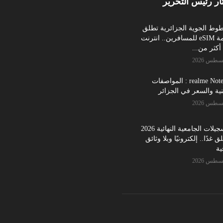
ار رئيس التحرير
طوط الجوية الجزائرية تطلق
خدمة eSIM للمسافرين.. انترنت
كثر من...
realme Note 70 : المواصفات
نية والسعر في الجزائر
التسجيلات الجامعية النهائية 2026
ق غدًا.. إلكترونيًا وبلا وثائق
ية