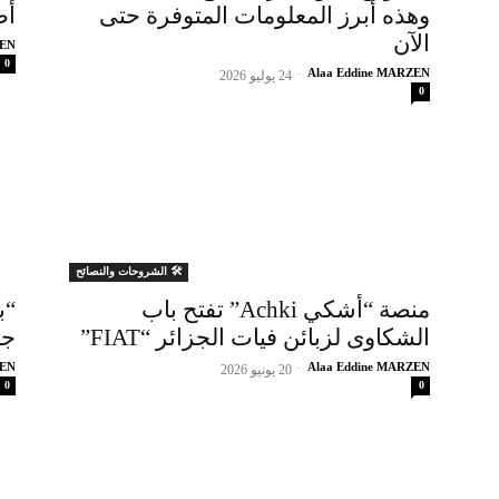
وهذه أبرز المعلومات المتوفرة حتى
أضا
الآن
ZEN
0
-
Alaa Eddine MARZEN
24 يوليو 2026
0
🛠️ الشروحات والنصائح
منصة “أشكي Achki” تفتح باب
الشكاوى لزبائن فيات الجزائر “FIAT”
جد
ZEN
-
Alaa Eddine MARZEN
20 يونيو 2026
0
0